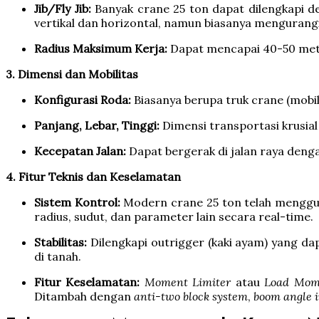
Jib/Fly Jib:
Banyak crane 25 ton dapat dilengkapi d
vertikal dan horizontal, namun biasanya mengurangi
Radius Maksimum Kerja:
Dapat mencapai 40-50 meter
3. Dimensi dan Mobilitas
Konfigurasi Roda:
Biasanya berupa truk crane (mobi
Panjang, Lebar, Tinggi:
Dimensi transportasi krusial
Kecepatan Jalan:
Dapat bergerak di jalan raya den
4. Fitur Teknis dan Keselamatan
Sistem Kontrol:
Modern crane 25 ton telah mengguna
radius, sudut, dan parameter lain secara real-time.
Stabilitas:
Dilengkapi outrigger (kaki ayam) yang da
di tanah.
Fitur Keselamatan:
Moment Limiter
atau
Load Mome
Ditambah dengan
anti-two block system
,
boom angle i