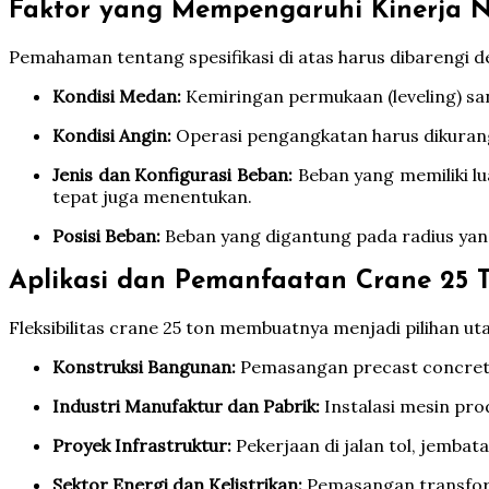
Faktor yang Mempengaruhi Kinerja N
Pemahaman tentang spesifikasi di atas harus dibarengi 
Kondisi Medan:
Kemiringan permukaan (leveling) san
Kondisi Angin:
Operasi pengangkatan harus dikurangi
Jenis dan Konfigurasi Beban:
Beban yang memiliki lu
tepat juga menentukan.
Posisi Beban:
Beban yang digantung pada radius yang
Aplikasi dan Pemanfaatan Crane 25 T
Fleksibilitas crane 25 ton membuatnya menjadi pilihan ut
Konstruksi Bangunan:
Pemasangan precast concrete (k
Industri Manufaktur dan Pabrik:
Instalasi mesin pro
Proyek Infrastruktur:
Pekerjaan di jalan tol, jemba
Sektor Energi dan Kelistrikan:
Pemasangan transformer