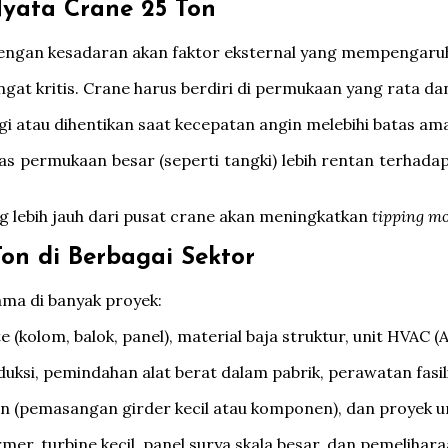
yata Crane 25 Ton
dengan kesadaran akan faktor eksternal yang mempengaruhi
gat kritis. Crane harus berdiri di permukaan yang rata da
 atau dihentikan saat kecepatan angin melebihi batas am
as permukaan besar (seperti tangki) lebih rentan terhadap
 lebih jauh dari pusat crane akan meningkatkan
tipping m
on di Berbagai Sektor
ama di banyak proyek:
olom, balok, panel), material baja struktur, unit HVAC (AC
duksi, pemindahan alat berat dalam pabrik, perawatan fasi
tan (pemasangan girder kecil atau komponen), dan proyek 
, turbine kecil, panel surya skala besar, dan pemeliharaan