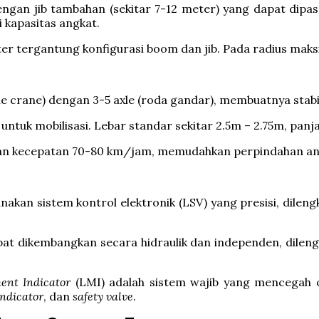
engan jib tambahan (sekitar 7-12 meter) yang dapat dip
 kapasitas angkat.
 tergantung konfigurasi boom dan jib. Pada radius maksi
le crane) dengan 3-5 axle (roda gandar), membuatnya stab
 untuk mobilisasi. Lebar standar sekitar 2.5m – 2.75m, pan
gan kecepatan 70-80 km/jam, memudahkan perpindahan ant
kan sistem kontrol elektronik (LSV) yang presisi, dileng
pat dikembangkan secara hidraulik dan independen, dileng
nt Indicator
(LMI) adalah sistem wajib yang mencegah o
ndicator
, dan
safety valve
.