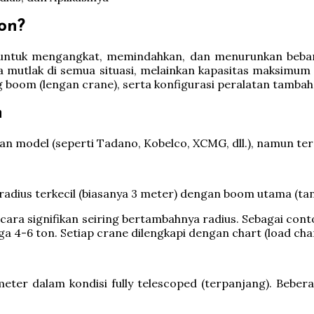
on?
 untuk mengangkat, memindahkan, dan menurunkan beban
ka mutlak di semua situasi, melainkan kapasitas maksimum y
g boom (lengan crane), serta konfigurasi peralatan tambah
n
 dan model (seperti Tadano, Kobelco, XCMG, dll.), namun 
 radius terkecil (biasanya 3 meter) dengan boom utama (ta
ra signifikan seiring bertambahnya radius. Sebagai conto
gga 4-6 ton. Setiap crane dilengkapi dengan chart (load ch
er dalam kondisi fully telescoped (terpanjang). Bebera