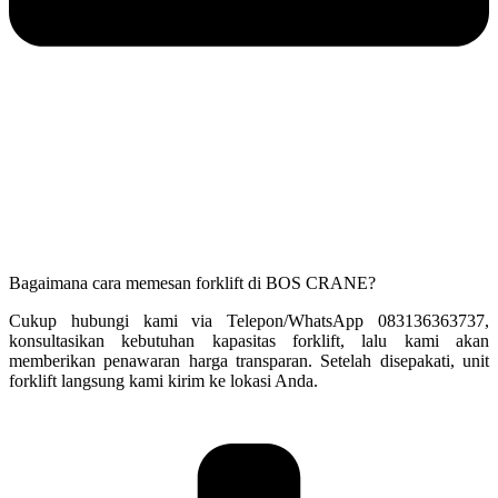
Bagaimana cara memesan forklift di BOS CRANE?
Cukup hubungi kami via Telepon/WhatsApp 083136363737,
konsultasikan kebutuhan kapasitas forklift, lalu kami akan
memberikan penawaran harga transparan. Setelah disepakati, unit
forklift langsung kami kirim ke lokasi Anda.