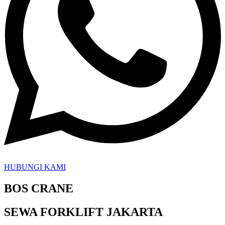
HUBUNGI KAMI
BOS CRANE
SEWA FORKLIFT JAKARTA