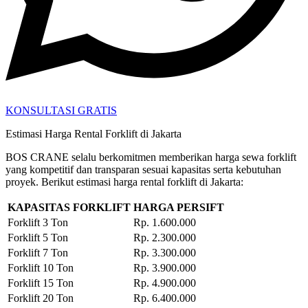
KONSULTASI GRATIS
Estimasi Harga Rental Forklift di Jakarta
BOS CRANE selalu berkomitmen memberikan harga sewa forklift
yang kompetitif dan transparan sesuai kapasitas serta kebutuhan
proyek. Berikut estimasi harga rental forklift di Jakarta:
KAPASITAS FORKLIFT
HARGA PERSIFT
Forklift 3 Ton
Rp. 1.600.000
Forklift 5 Ton
Rp. 2.300.000
Forklift 7 Ton
Rp. 3.300.000
Forklift 10 Ton
Rp. 3.900.000
Forklift 15 Ton
Rp. 4.900.000
Forklift 20 Ton
Rp. 6.400.000