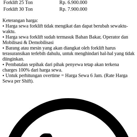
Forklift 25 Ton
Rp. 6.900.000
Forklift 30 Ton
Rp. 7.900.000
Keterangan harga:
• Harga sewa forklift tidak mengikat dan dapat berubah sewaktu-
waktu.
• Harga sewa forklift sudah termasuk Bahan Bakar, Operator dan
Mobilisasi & Demobilisasi
• Barang atau mesin yang akan diangkat oleh forklift harus
terasuransikan terlebih dahulu, untuk menghindari hal-hal yang tidak
diinginkan.
• Pembatalan sepihak dari pihak penyewa tetap akan terkena
charges 100% dari harga sewa.
• Untuk perhitungan overtime = Harga Sewa 6 Jam. (Rate Harga
Sewa per Shift).