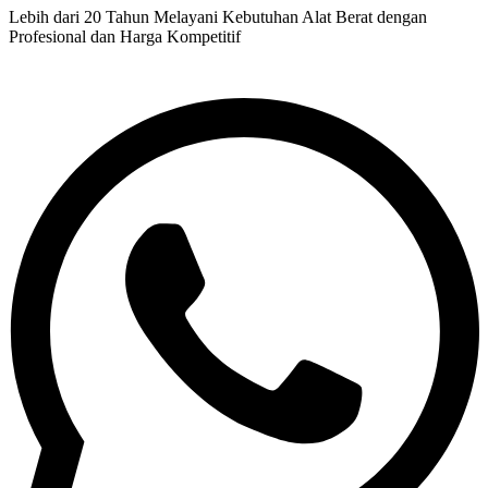
Lebih dari 20 Tahun Melayani Kebutuhan Alat Berat dengan
Profesional dan Harga Kompetitif