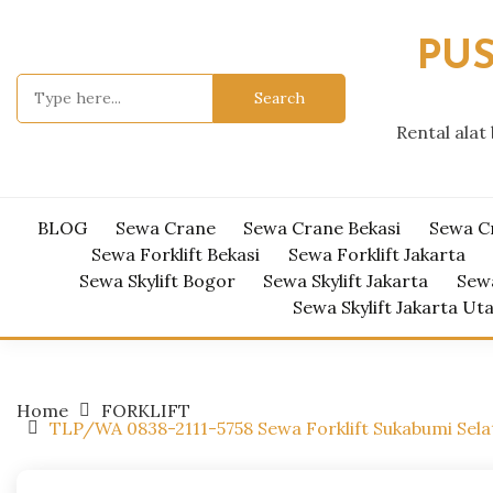
Skip
to
PUS
content
Search
for:
Rental alat
BLOG
Sewa Crane
Sewa Crane Bekasi
Sewa C
Sewa Forklift Bekasi
Sewa Forklift Jakarta
Sewa Skylift Bogor
Sewa Skylift Jakarta
Sewa
Sewa Skylift Jakarta Ut
Home
FORKLIFT
TLP/WA 0838-2111-5758 Sewa Forklift Sukabumi Sela