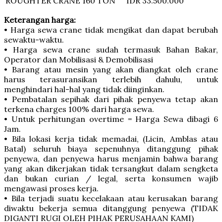
ROUGHTER CRANE
160 TON
IDR 33.500.000
Keterangan harga:
• Harga sewa crane tidak mengikat dan dapat berubah
sewaktu-waktu.
• Harga sewa crane sudah termasuk Bahan Bakar,
Operator dan Mobilisasi & Demobilisasi
• Barang atau mesin yang akan diangkat oleh crane
harus terasuransikan terlebih dahulu, untuk
menghindari hal-hal yang tidak diinginkan.
• Pembatalan sepihak dari pihak penyewa tetap akan
terkena charges 100% dari harga sewa.
• Untuk perhitungan overtime = Harga Sewa dibagi 6
Jam.
• Bila lokasi kerja tidak memadai, (Licin, Amblas atau
Batal) seluruh biaya sepenuhnya ditanggung pihak
penyewa, dan penyewa harus menjamin bahwa barang
yang akan dikerjakan tidak tersangkut dalam sengketa
dan bukan curian / legal, serta konsumen wajib
mengawasi proses kerja.
• Bila terjadi suatu kecelakaan atau kerusakan barang
diwaktu bekerja semua ditanggung penyewa (TIDAK
DIGANTI RUGI OLEH PIHAK PERUSAHAAN KAMI)