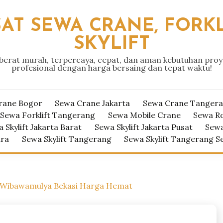
AT SEWA CRANE, FORKL
SKYLIFT
 berat murah, terpercaya, cepat, dan aman kebutuhan pro
profesional dengan harga bersaing dan tepat waktu!
rane Bogor
Sewa Crane Jakarta
Sewa Crane Tanger
Sewa Forklift Tangerang
Sewa Mobile Crane
Sewa R
 Skylift Jakarta Barat
Sewa Skylift Jakarta Pusat
Sewa
ara
Sewa Skylift Tangerang
Sewa Skylift Tangerang S
 Wibawamulya Bekasi Harga Hemat