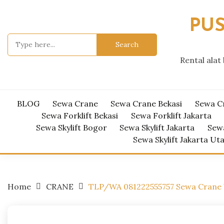
Skip
to
PUS
content
Search
for:
Rental alat
BLOG
Sewa Crane
Sewa Crane Bekasi
Sewa C
Sewa Forklift Bekasi
Sewa Forklift Jakarta
Sewa Skylift Bogor
Sewa Skylift Jakarta
Sewa
Sewa Skylift Jakarta Ut
Home
CRANE
TLP/WA 081222555757 Sewa Crane