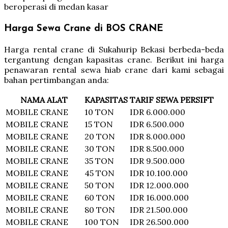
beroperasi di medan kasar
Harga Sewa Crane di BOS CRANE
Harga rental crane di Sukahurip Bekasi berbeda-beda
tergantung dengan kapasitas crane. Berikut ini harga
penawaran rental sewa hiab crane dari kami sebagai
bahan pertimbangan anda:
NAMA ALAT
KAPASITAS
TARIF SEWA PERSIFT
MOBILE CRANE
10 TON
IDR 6.000.000
MOBILE CRANE
15 TON
IDR 6.500.000
MOBILE CRANE
20 TON
IDR 8.000.000
MOBILE CRANE
30 TON
IDR 8.500.000
MOBILE CRANE
35 TON
IDR 9.500.000
MOBILE CRANE
45 TON
IDR 10.100.000
MOBILE CRANE
50 TON
IDR 12.000.000
MOBILE CRANE
60 TON
IDR 16.000.000
MOBILE CRANE
80 TON
IDR 21.500.000
MOBILE CRANE
100 TON
IDR 26.500.000