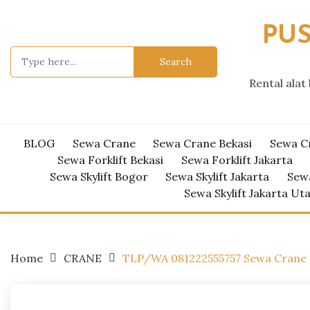
Skip
to
PUS
content
Search
for:
Rental alat
BLOG
Sewa Crane
Sewa Crane Bekasi
Sewa C
Sewa Forklift Bekasi
Sewa Forklift Jakarta
Sewa Skylift Bogor
Sewa Skylift Jakarta
Sewa
Sewa Skylift Jakarta Ut
Home
CRANE
TLP/WA 081222555757 Sewa Crane 