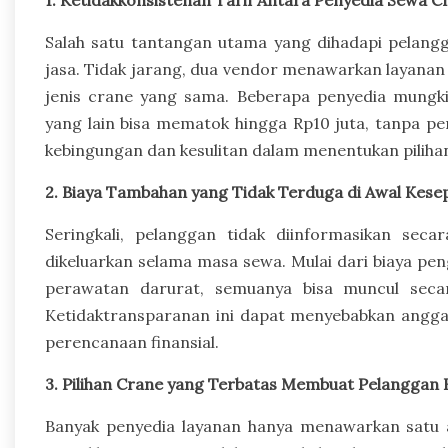
1. Ketidakkonsistenan Tarif Antara Penyedia Sewa C
Salah satu tantangan utama yang dihadapi pelangga
jasa. Tidak jarang, dua vendor menawarkan layanan
jenis crane yang sama. Beberapa penyedia mungk
yang lain bisa mematok hingga Rp10 juta, tanpa p
kebingungan dan kesulitan dalam menentukan pilih
2. Biaya Tambahan yang Tidak Terduga di Awal Kese
Seringkali, pelanggan tidak diinformasikan se
dikeluarkan selama masa sewa. Mulai dari biaya peng
perawatan darurat, semuanya bisa muncul seca
Ketidaktransparanan ini dapat menyebabkan angg
perencanaan finansial.
3. Pilihan Crane yang Terbatas Membuat Pelanggan
Banyak penyedia layanan hanya menawarkan satu a