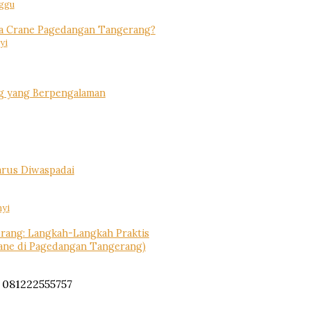
nggu
a Crane Pagedangan Tangerang?
yi
g yang Berpengalaman
arus Diwaspadai
nyi
ang: Langkah-Langkah Praktis
rane di Pagedangan Tangerang)