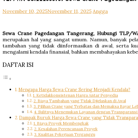
November 10, 2025
November 11, 2025
Angga
Sewa Crane Pagedangan Tangerang, Hubungi TLP/WA
merupakan hal yang sangat umum. Namun, banyak pelan
tambahan yang tidak diinformasikan di awal, serta ku
mengalami kendala finansial, bahkan membahayakan kebe
DAFTAR ISI
Mengapa Harga Sewa Crane Sering Menjadi Kendala?
1. Ketidakkonsistenan Harga Antar Penyedia
2. Biaya Tambahan yang Tidak Dijelaskan di Awal
3. Pilihan Crane yang Terbatas dan Memaksa Bayar Le
4. Sulitnya Menemukan Layanan dengan Transparansi
Dampak Buruk Harga Sewa Crane yang Tidak Transpara
1. Biaya Proyek Membengkak
2. Kesalahan Perencanaan Proyek
3. Kualitas Pekerjaan Terganggu