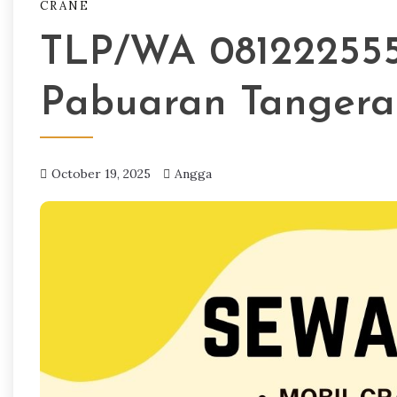
CRANE
TLP/WA 081222555
Pabuaran Tanger
October 19, 2025
Angga