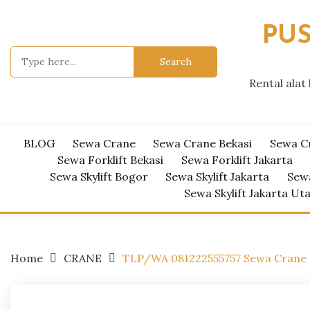
Skip
to
PUS
content
Search
for:
Rental alat
BLOG
Sewa Crane
Sewa Crane Bekasi
Sewa C
Sewa Forklift Bekasi
Sewa Forklift Jakarta
Sewa Skylift Bogor
Sewa Skylift Jakarta
Sewa
Sewa Skylift Jakarta Ut
Home
CRANE
TLP/WA 081222555757 Sewa Crane