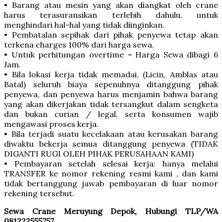
• Barang atau mesin yang akan diangkat oleh crane
harus terasuransikan terlebih dahulu, untuk
menghindari hal-hal yang tidak diinginkan.
• Pembatalan sepihak dari pihak penyewa tetap akan
terkena charges 100% dari harga sewa.
• Untuk perhitungan overtime = Harga Sewa dibagi 6
Jam.
• Bila lokasi kerja tidak memadai, (Licin, Amblas atau
Batal) seluruh biaya sepenuhnya ditanggung pihak
penyewa, dan penyewa harus menjamin bahwa barang
yang akan dikerjakan tidak tersangkut dalam sengketa
dan bukan curian / legal, serta konsumen wajib
mengawasi proses kerja.
• Bila terjadi suatu kecelakaan atau kerusakan barang
diwaktu bekerja semua ditanggung penyewa (TIDAK
DIGANTI RUGI OLEH PIHAK PERUSAHAAN KAMI)
• Pembayaran setelah selesai kerja: hanya melalui
TRANSFER ke nomor rekening resmi kami , dan kami
tidak bertanggung jawab pembayaran di luar nomor
rekening tersebut.
Sewa Crane Meruyung Depok, Hubungi TLP/WA
081222555757