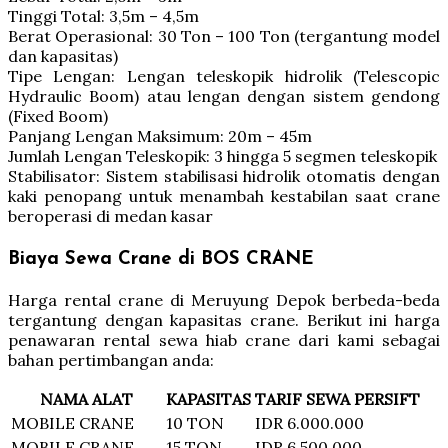
Tinggi Total: 3,5m – 4,5m
Berat Operasional: 30 Ton – 100 Ton (tergantung model
dan kapasitas)
Tipe Lengan: Lengan teleskopik hidrolik (Telescopic
Hydraulic Boom) atau lengan dengan sistem gendong
(Fixed Boom)
Panjang Lengan Maksimum: 20m – 45m
Jumlah Lengan Teleskopik: 3 hingga 5 segmen teleskopik
Stabilisator: Sistem stabilisasi hidrolik otomatis dengan
kaki penopang untuk menambah kestabilan saat crane
beroperasi di medan kasar
Biaya Sewa Crane di BOS CRANE
Harga rental crane di Meruyung Depok berbeda-beda
tergantung dengan kapasitas crane. Berikut ini harga
penawaran rental sewa hiab crane dari kami sebagai
bahan pertimbangan anda:
NAMA ALAT
KAPASITAS
TARIF SEWA PERSIFT
MOBILE CRANE
10 TON
IDR 6.000.000
MOBILE CRANE
15 TON
IDR 6.500.000