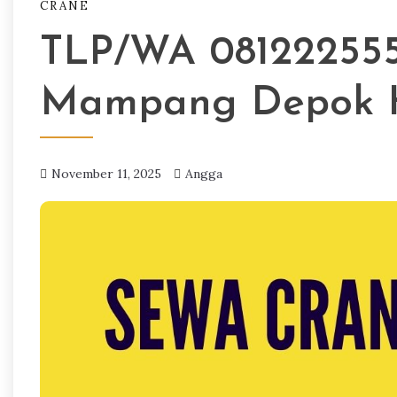
CRANE
TLP/WA 081222555
Mampang Depok H
November 11, 2025
Angga