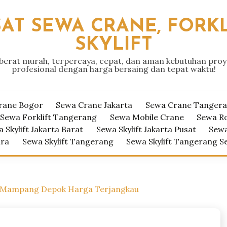
AT SEWA CRANE, FORKL
SKYLIFT
 berat murah, terpercaya, cepat, dan aman kebutuhan pro
profesional dengan harga bersaing dan tepat waktu!
rane Bogor
Sewa Crane Jakarta
Sewa Crane Tanger
Sewa Forklift Tangerang
Sewa Mobile Crane
Sewa R
 Skylift Jakarta Barat
Sewa Skylift Jakarta Pusat
Sewa
ara
Sewa Skylift Tangerang
Sewa Skylift Tangerang S
 Mampang Depok Harga Terjangkau