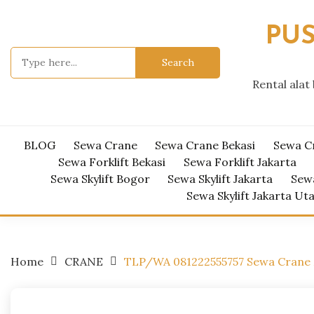
Skip
to
PUS
content
Search
for:
Rental alat
BLOG
Sewa Crane
Sewa Crane Bekasi
Sewa C
Sewa Forklift Bekasi
Sewa Forklift Jakarta
Sewa Skylift Bogor
Sewa Skylift Jakarta
Sewa
Sewa Skylift Jakarta Ut
Home
CRANE
TLP/WA 081222555757 Sewa Crane