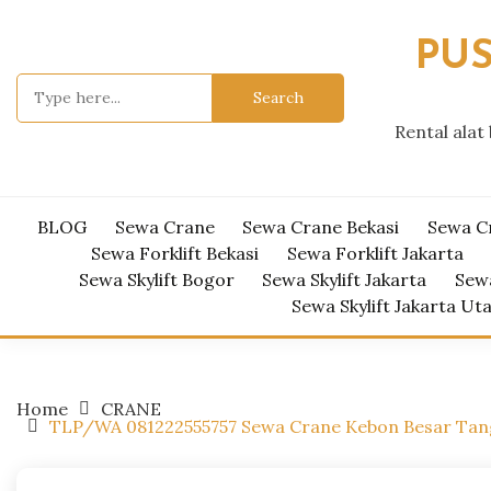
Skip
to
PUS
content
Search
for:
Rental alat
BLOG
Sewa Crane
Sewa Crane Bekasi
Sewa C
Sewa Forklift Bekasi
Sewa Forklift Jakarta
Sewa Skylift Bogor
Sewa Skylift Jakarta
Sewa
Sewa Skylift Jakarta Ut
Home
CRANE
TLP/WA 081222555757 Sewa Crane Kebon Besar Tange