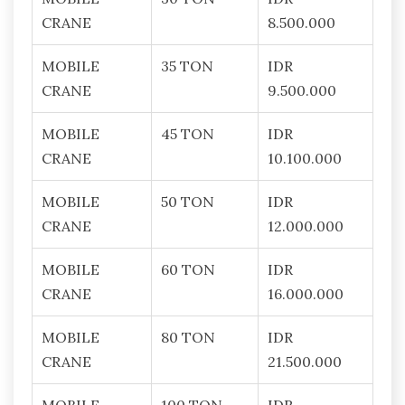
CRANE
8.500.000
MOBILE
35 TON
IDR
CRANE
9.500.000
MOBILE
45 TON
IDR
CRANE
10.100.000
MOBILE
50 TON
IDR
CRANE
12.000.000
MOBILE
60 TON
IDR
CRANE
16.000.000
MOBILE
80 TON
IDR
CRANE
21.500.000
MOBILE
100 TON
IDR