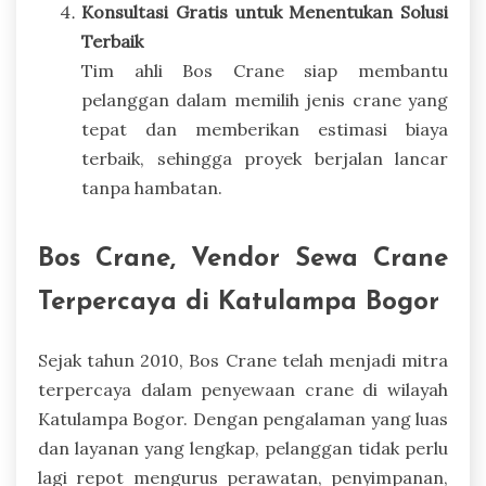
Konsultasi Gratis untuk Menentukan Solusi
Terbaik
Tim ahli Bos Crane siap membantu
pelanggan dalam memilih jenis crane yang
tepat dan memberikan estimasi biaya
terbaik, sehingga proyek berjalan lancar
tanpa hambatan.
Bos Crane, Vendor Sewa Crane
Terpercaya di Katulampa Bogor
Sejak tahun 2010, Bos Crane telah menjadi mitra
terpercaya dalam penyewaan crane di wilayah
Katulampa Bogor. Dengan pengalaman yang luas
dan layanan yang lengkap, pelanggan tidak perlu
lagi repot mengurus perawatan, penyimpanan,