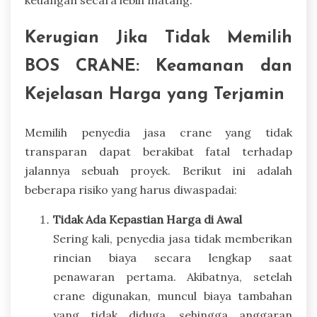
Kerugian Jika Tidak Memilih
BOS CRANE: Keamanan dan
Kejelasan Harga yang Terjamin
Memilih penyedia jasa crane yang tidak
transparan dapat berakibat fatal terhadap
jalannya sebuah proyek. Berikut ini adalah
beberapa risiko yang harus diwaspadai:
Tidak Ada Kepastian Harga di Awal
Sering kali, penyedia jasa tidak memberikan
rincian biaya secara lengkap saat
penawaran pertama. Akibatnya, setelah
crane digunakan, muncul biaya tambahan
yang tidak diduga, sehingga anggaran