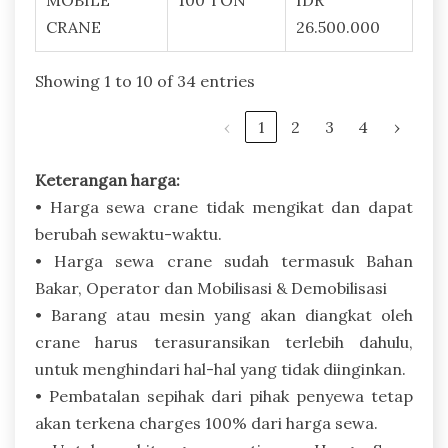
CRANE
26.500.000
Showing 1 to 10 of 34 entries
‹
1
2
3
4
›
Keterangan harga:
• Harga sewa crane tidak mengikat dan dapat
berubah sewaktu-waktu.
• Harga sewa crane sudah termasuk Bahan
Bakar, Operator dan Mobilisasi & Demobilisasi
• Barang atau mesin yang akan diangkat oleh
crane harus terasuransikan terlebih dahulu,
untuk menghindari hal-hal yang tidak diinginkan.
• Pembatalan sepihak dari pihak penyewa tetap
akan terkena charges 100% dari harga sewa.