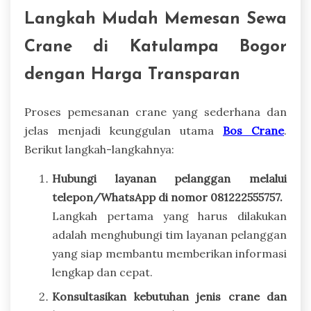
Langkah Mudah Memesan Sewa
Crane di Katulampa Bogor
dengan Harga Transparan
Proses pemesanan crane yang sederhana dan
jelas menjadi keunggulan utama
Bos Crane
.
Berikut langkah-langkahnya:
Hubungi layanan pelanggan melalui
telepon/WhatsApp di nomor 081222555757.
Langkah pertama yang harus dilakukan
adalah menghubungi tim layanan pelanggan
yang siap membantu memberikan informasi
lengkap dan cepat.
Konsultasikan kebutuhan jenis crane dan