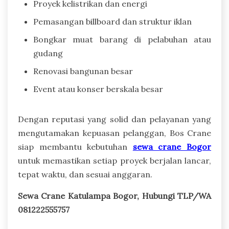
Proyek kelistrikan dan energi
Pemasangan billboard dan struktur iklan
Bongkar muat barang di pelabuhan atau
gudang
Renovasi bangunan besar
Event atau konser berskala besar
Dengan reputasi yang solid dan pelayanan yang
mengutamakan kepuasan pelanggan, Bos Crane
siap membantu kebutuhan
sewa crane Bogor
untuk memastikan setiap proyek berjalan lancar,
tepat waktu, dan sesuai anggaran.
Sewa Crane Katulampa Bogor, Hubungi TLP/WA
081222555757