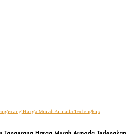
Tangerang Harga Murah Armada Terlengkap
ru Tangerang Harga Murah Armada Terlengkap