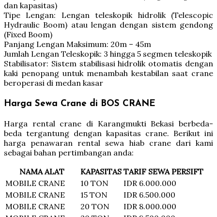
dan kapasitas)
Tipe Lengan: Lengan teleskopik hidrolik (Telescopic
Hydraulic Boom) atau lengan dengan sistem gendong
(Fixed Boom)
Panjang Lengan Maksimum: 20m – 45m
Jumlah Lengan Teleskopik: 3 hingga 5 segmen teleskopik
Stabilisator: Sistem stabilisasi hidrolik otomatis dengan
kaki penopang untuk menambah kestabilan saat crane
beroperasi di medan kasar
Harga Sewa Crane di BOS CRANE
Harga rental crane di Karangmukti Bekasi berbeda-
beda tergantung dengan kapasitas crane. Berikut ini
harga penawaran rental sewa hiab crane dari kami
sebagai bahan pertimbangan anda:
NAMA ALAT
KAPASITAS
TARIF SEWA PERSIFT
MOBILE CRANE
10 TON
IDR 6.000.000
MOBILE CRANE
15 TON
IDR 6.500.000
MOBILE CRANE
20 TON
IDR 8.000.000