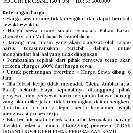
ROUGHTER CRANE
160 TON
IDR 33.500.000
Keterangan harga:
• Harga sewa crane tidak mengikat dan dapat berubah
sewaktu-waktu.
• Harga sewa crane sudah termasuk Bahan Bakar,
Operator dan Mobilisasi & Demobilisasi
• Barang atau mesin yang akan diangkat oleh crane
harus terasuransikan terlebih dahulu, untuk
menghindari hal-hal yang tidak diinginkan.
• Pembatalan sepihak dari pihak penyewa tetap akan
terkena charges 100% dari harga sewa.
• Untuk perhitungan overtime = Harga Sewa dibagi 6
Jam.
• Bila lokasi kerja tidak memadai, (Licin, Amblas atau
Batal) seluruh biaya sepenuhnya ditanggung pihak
penyewa, dan penyewa harus menjamin bahwa barang
yang akan dikerjakan tidak tersangkut dalam sengketa
dan bukan curian / legal, serta konsumen wajib
mengawasi proses kerja.
• Bila terjadi suatu kecelakaan atau kerusakan barang
diwaktu bekerja semua ditanggung penyewa (TIDAK
DIGANTI RUGI OLEH PIHAK PERUSAHAAN KAMI)