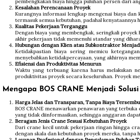
pembengkakan biaya hingga puluhan persen dari an
Kesalahan Perencanaan Proyek
Kurangnya informasi lengkap mengenai biaya dan
termasuk semua kebutuhan, padahal kenyataannya ha
Kualitas Pekerjaan Terganggu
Dengan biaya yang membengkak, seringkali proyek 
akhir pekerjaan tidak memenuhi standar yang dihar
Hubungan dengan Klien atau Subkontraktor Menjad
Ketidakpastian biaya sering memicu ketegangan
menyebabkan ketidakpercayaan, yang akhirnya memp
Efisiensi dan Produktivitas Menurun
Waktu yang terbuang karena harus melakukan nego
produktivitas proyek secara keseluruhan. Proyek m
Mengapa BOS CRANE Menjadi Solusi H
Harga Jelas dan Transparan, Tanpa Biaya Tersembu
BOS CRANE menawarkan penawaran yang terbuka dan j
yang tidak diinformasikan, sehingga anggaran dapa
Beragam Jenis Crane Sesuai Kebutuhan Proyek
Dari crane kecil untuk pekerjaan ringan hingga cr
dengan skala dan kebutuhan proyek mereka, tanpa h
Layanan Profesional dengan Pengalaman Puluhan T