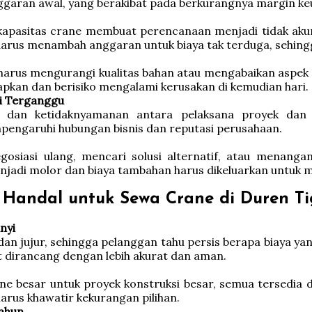
ggaran awal, yang berakibat pada berkurangnya margin ke
 kapasitas crane membuat perencanaan menjadi tidak ak
rus menambah anggaran untuk biaya tak terduga, sehingg
harus mengurangi kualitas bahan atau mengabaikan aspek 
apkan dan berisiko mengalami kerusakan di kemudian hari.
i Terganggu
 dan ketidaknyamanan antara pelaksana proyek dan k
engaruhi hubungan bisnis dan reputasi perusahaan.
siasi ulang, mencari solusi alternatif, atau menangani
enjadi molor dan biaya tambahan harus dikeluarkan untuk 
andal untuk Sewa Crane di Duren Tig
nyi
ujur, sehingga pelanggan tahu persis berapa biaya yang 
t dirancang dengan lebih akurat dan aman.
ane besar untuk proyek konstruksi besar, semua tersedia
arus khawatir kekurangan pilihan.
ahun