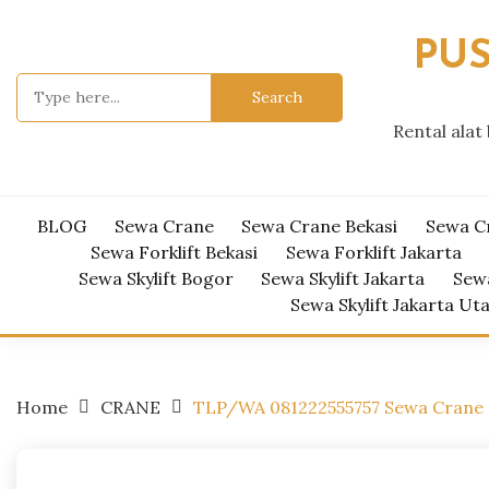
Skip
to
PUS
content
Search
for:
Rental alat
BLOG
Sewa Crane
Sewa Crane Bekasi
Sewa C
Sewa Forklift Bekasi
Sewa Forklift Jakarta
Sewa Skylift Bogor
Sewa Skylift Jakarta
Sewa
Sewa Skylift Jakarta Ut
Home
CRANE
TLP/WA 081222555757 Sewa Crane C