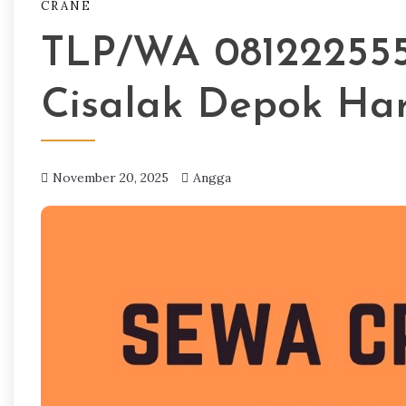
CRANE
TLP/WA 081222555
Cisalak Depok Har
November 20, 2025
Angga