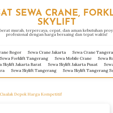
AT SEWA CRANE, FORKL
SKYLIFT
 berat murah, terpercaya, cepat, dan aman kebutuhan pro
profesional dengan harga bersaing dan tepat waktu!
rane Bogor
Sewa Crane Jakarta
Sewa Crane Tanger
Sewa Forklift Tangerang
Sewa Mobile Crane
Sewa R
 Skylift Jakarta Barat
Sewa Skylift Jakarta Pusat
Sewa
ara
Sewa Skylift Tangerang
Sewa Skylift Tangerang S
isalak Depok Harga Kompetitif