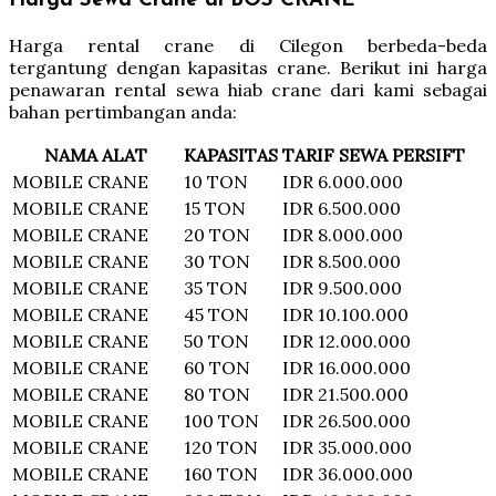
Harga Sewa Crane di BOS CRANE
Harga rental crane di Cilegon berbeda-beda
tergantung dengan kapasitas crane. Berikut ini harga
penawaran rental sewa hiab crane dari kami sebagai
bahan pertimbangan anda:
NAMA ALAT
KAPASITAS
TARIF SEWA PERSIFT
MOBILE CRANE
10 TON
IDR 6.000.000
MOBILE CRANE
15 TON
IDR 6.500.000
MOBILE CRANE
20 TON
IDR 8.000.000
MOBILE CRANE
30 TON
IDR 8.500.000
MOBILE CRANE
35 TON
IDR 9.500.000
MOBILE CRANE
45 TON
IDR 10.100.000
MOBILE CRANE
50 TON
IDR 12.000.000
MOBILE CRANE
60 TON
IDR 16.000.000
MOBILE CRANE
80 TON
IDR 21.500.000
MOBILE CRANE
100 TON
IDR 26.500.000
MOBILE CRANE
120 TON
IDR 35.000.000
MOBILE CRANE
160 TON
IDR 36.000.000