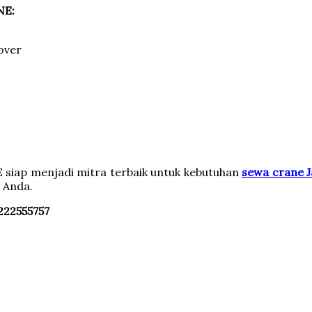
NE:
over
siap menjadi mitra terbaik untuk kebutuhan
sewa crane J
 Anda.
222555757