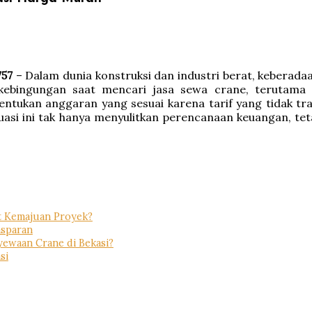
757
– Dalam dunia konstruksi dan industri berat, keberada
ebingungan saat mencari jasa sewa crane, terutama t
ntukan anggaran yang sesuai karena tarif yang tidak tra
uasi ini tak hanya menyulitkan perencanaan keuangan, t
t Kemajuan Proyek?
nsparan
ewaan Crane di Bekasi?
si